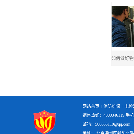
网站首页
消防维保
电检
销售热线：4000346119 手
邮箱：506665119@qq.com
地址： 北京通州区新华北路1