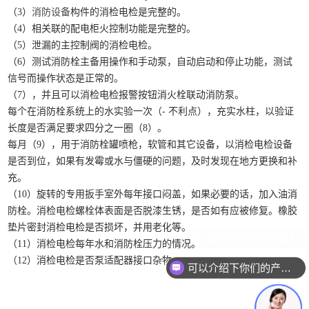
（3）
消防设备
构件的消检电检是完整的。
（4）相关联的配电柜火控制功能是完整的。
（5）泄漏的主控制阀的消检电检。
（6）测试消防栓主备用操作和手动泵，自动启动和停止功能，测试
信号而操作状态是正常的。
（7），并且可以消检电检报警按钮消火栓联动消防泵。
每个在消防栓系统上的水实验一次（- 不利点），充实水柱，以验证
长度是否满足要求四分之一圈（8）。
每月（9），用于消防栓罐喷枪，软管和其它设备，以消检电检设备
是否到位，如果有发霉或水与僵硬的问题，及时发现在地方更换和补
充。
（10）旋转的专用扳手室外每年接口闷盖，如果必要的话，加入油消
防栓。消检电检螺栓体表面是否脱漆生锈，是否如有应被修复。橡胶
垫片密封消检电检是否损坏，并用老化等。
现在有优惠活动么？
（11）消检电检每年水和消防栓压力的情况。
（12）消检电检是否泵适配器接口杂物。
可以介绍下你们的产品么？