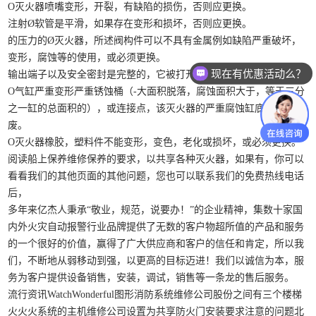
O灭火器喷嘴变形，开裂，有缺陷的损伤，否则应更换。
注射Ø软管是平滑，如果存在变形和损坏，否则应更换。
的压力的Ø灭火器，所述阀构件可以不具有金属例如缺陷严重破坏，
变形，腐蚀等的使用，或必须更换。
现在有优惠活动么？
输出端子以及安全密封是完整的，它被打开注入太。
可以介绍下你们的产品么？
O气缸严重变形严重锈蚀桶（-大面积脱落，腐蚀面积大于，等于三分
之一缸的总面积的），或连接点，该灭火器的严重腐蚀缸底必须报
废。
O灭火器橡胶，塑料件不能变形，变色，老化或损坏，或必须更换。
阅读船上保养维修保养的要求，以共享各种灭火器，如果有，你可以
看看我们的其他页面的其他问题，您也可以联系我们的免费热线电话
后，
多年来亿杰人秉承“敬业，规范，说要办！”的企业精神，集数十家国
内外火灾自动报警行业品牌提供了无数的客户物超所值的产品和服务
的一个很好的价值，赢得了广大供应商和客户的信任和肯定，所以我
们，不断地从弱移动到强，以更高的目标迈进！我们以诚信为本，服
务为客户提供设备销售，安装，调试，销售等一条龙的售后服务。
流行资讯WatchWonderful图形消防系统维修公司股份之间有三个楼梯
火火火系统的主机维修公司设置为共享防火门安装要求注意的问题北