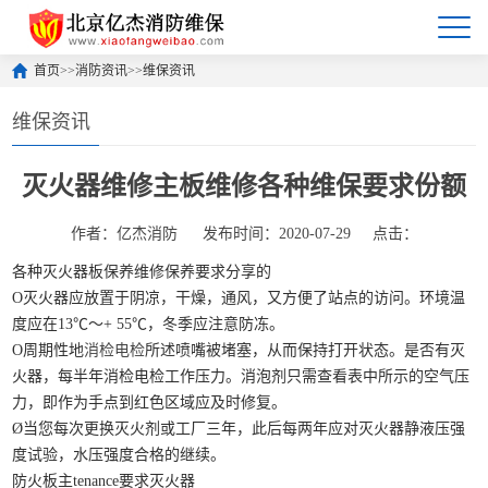
首页
>>
消防资讯
>>
维保资讯
维保资讯
灭火器维修主板维修各种维保要求份额
作者：亿杰消防
发布时间：2020-07-29
点击：
各种灭火器板保养维修保养要求分享的
O灭火器应放置于阴凉，干燥，通风，又方便了站点的访问。环境温
度应在13℃〜+ 55℃，冬季应注意防冻。
O周期性地
消检电检
所述喷嘴被堵塞，从而保持打开状态。是否有灭
火器，每半年消检电检工作压力。消泡剂只需查看表中所示的空气压
力，即​​作为手点到红色区域应及时修复。
Ø当您每次更换灭火剂或工厂三年，此后每两年应对灭火器静液压强
度试验，水压强度合格的继续。
防火板主tenance要求灭火器