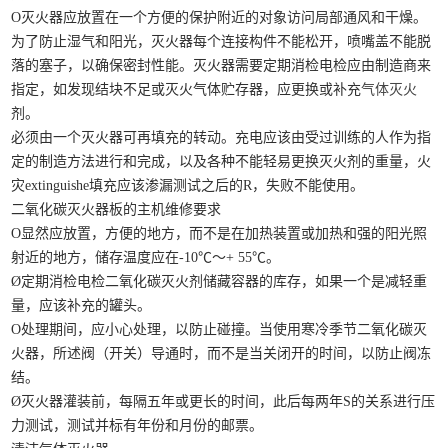
O灭火器应放置在一个方便的保护附近的对象访问局部通风和干燥。
为了防止湿气和阳光，灭火器每个连接构件不能松开，喷嘴盖不能脱
落的塞子，以确保密封性能。灭火器需要定期消检电检应由制造商来
指定，如发现结块不足或灭火气体贮存器，应更换或补充
气体灭火
剂。
必须由一个灭火器可再填充的转动。充电应该由受过训练的人作为指
定的制造方法进行和完成，以及各种不能轻易更换灭火剂的重量，火
灾extinguishe填充应该渗漏测试之后的R，失败不能使用。
二氧化碳灭火器板的主机维修要求
O显然应放置，方便的地方，而不是在加热装置或加热和强的阳光照
射近的地方，储存温度应在-10℃〜+ 55℃。
Ø定期消检电检二氧化碳灭火剂储藏容器的库存，如果一个是减轻重
量，应该补充的罐头。
O处理期间，应小心处理，以防止碰撞。当使用寒冷季节二氧化碳灭
火器，所述阀（开关）导通时，而不是当关闭开的时间，以防止阀冻
结。
Ø灭火器灌装前，每隔五年或更长的时间，此后每两年S的关系进行压
力测试，测试并标有年份和月份的邮票。