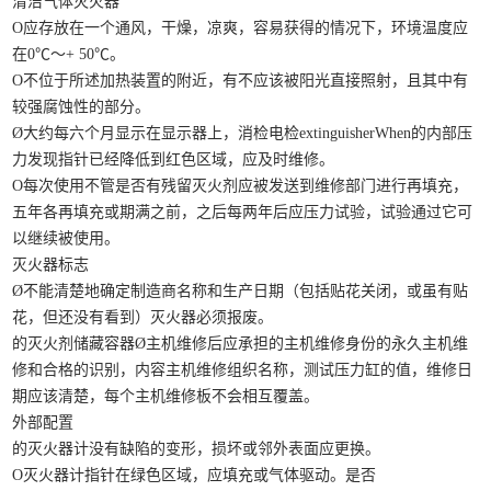
清洁气体灭火器
O应存放在一个通风，干燥，凉爽，容易获得的情况下，环境温度应
在0℃〜+ 50℃。
O不位于所述加热装置的附近，有不应该被阳光直接照射，且其中有
较强腐蚀性的部分。
Ø大约每六个月显示在显示器上，消检电检extinguisherWhen的内部压
力发现指针已经降低到红色区域，应及时维修。
O每次使用不管是否有残留灭火剂应被发送到维修部门进行再填充，
五年各再填充或期满之前，之后每两年后应压力试验，试验通过它可
以继续被使用。
灭火器标志
Ø不能清楚地确定制造商名称和生产日期（包括贴花关闭，或虽有贴
花，但还没有看到）灭火器必须报废。
的灭火剂储藏容器Ø主机维修后应承担的主机维修身份的永久主机维
修和合格的识别，内容主机维修组织名称，测试压力缸的值，维修日
期应该清楚，每个主机维修板不会相互覆盖。
外部配置
的灭火器计没有缺陷的变形，损坏或邻外表面应更换。
O灭火器计指针在绿色区域，应填充或气体驱动。是否