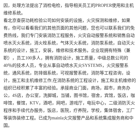
因，处理方法提出了消检电检，指导相关员工的PROPER使用和主机
维修系统。
看北京查获功耗检验公司如何安装的设施，火灾探测和维修，如果
有，你可以看看我们的其他页面的其他问题，您也可以联系我们的免
费热线，我们专门安装消防工程服务，火灾自动报警系统和销售自动
喷水灭火系统，消火栓系统，气体灭火系统，消防泵系统，自动灭火
系统的设计，施工，安装，维修和技术服务。企业现拥有特殊（兼
职），员工100多人，拥有消防设计，施工质量，中级总数公司的
40％的技术人员，专业从事自动喷水灭火SYSTEMS，火灾报警系
统，通风系统，防排烟系统，可视报警系统，消防等工程咨询，设
计，施工和主机维修工作;在消防系统的工程设计，施工和主机维修的
组织已经积累了丰富的经验。承接商业门面，商场，超市，商务办
公，4S店，办公室，洗脚城，当铺，图书馆，宿舍，宾馆，饭店，咖
啡馆，餐馆，KTV，酒吧，网吧，游戏厅，电玩中心，二级消防灭火
程序和手续代办服务，饭店，医院，疗养院，学校，集体宿舍，工厂
等装饰装修工程。已成为mainla火灾报警产品和系统集成服务商和中
国。