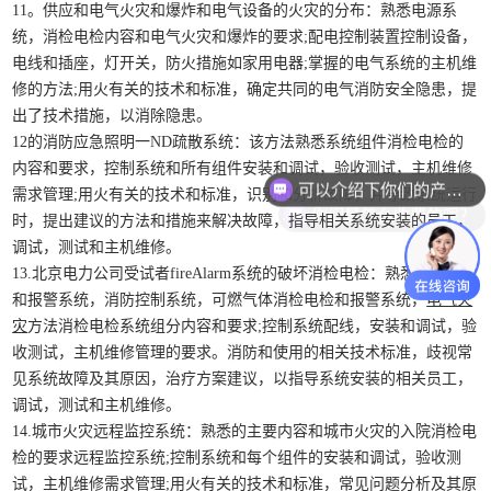
11。供应和电气火灾和爆炸和电气设备的火灾的分布：熟悉电源系
统，消检电检内容和电气火灾和爆炸的要求;配电控制装置控制设备，
电线和插座，灯开关，防火措施如家用电器;掌握的电气系统的主机维
修的方法;用火有关的技术和标准，确定共同的电气消防安全隐患，提
出了技术措施，以消除隐患。
12的消防应急照明一ND疏散系统：该方法熟悉系统组件消检电检的
可以介绍下你们的产品么？
内容和要求，控制系统和所有组件安装和调试，验收测试，主机维修
需求管理;用火有关的技术和标准，识别和分析故障，并导致系统运行
你们是怎么收费的呢？
时，提出建议的方法和措施来解决故障，指导相关系统安装的员工，
调试，测试和主机维修。
13.北京电力公司受试者fireAlarm系统的破坏消检电检：熟悉火灾探测
和报警系统，消防控制系统，可燃气体消检电检和报警系统，
电气火
灾
方法消检电检系统组分内容和要求;控制系统配线，安装和调试，验
收测试，主机维修管理的要求。消防和使用的相关技术标准，歧视常
见系统故障及其原因，治疗方案建议，以指导系统安装的相关员工，
调试，测试和主机维修。
14.城市火灾远程监控系统：熟悉的主要内容和城市火灾的入院消检电
检的要求远程监控系统;控制系统和每个组件的安装和调试，验收测
试，主机维修需求管理;用火有关的技术和标准，常见问题分析及其原