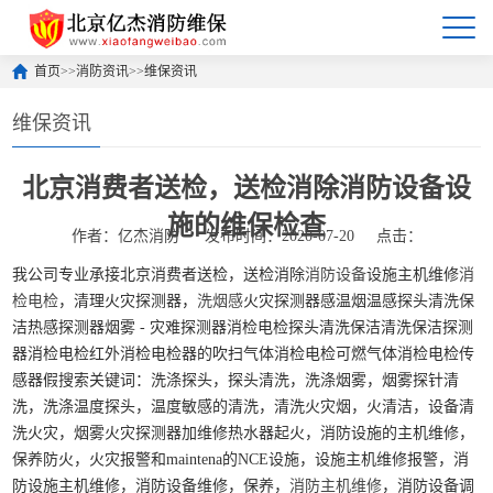
首页
>>
消防资讯
>>
维保资讯
维保资讯
北京消费者送检，送检消除消防设备设
施的维保检查
作者：亿杰消防
发布时间：2020-07-20
点击：
我公司专业承接北京消费者送检，送检消除
消防设备
设施主机维修
消
检电检
，清理火灾探测器，
洗烟感
火灾探测器感温烟温感探头清洗保
洁热感探测器烟雾 - 灾难探测器消检电检探头清洗保洁清洗保洁探测
器消检电检红外消检电检器的吹扫气体消检电检可燃气体消检电检传
感器假搜索关键词：洗涤探头，探头清洗，洗涤烟雾，烟雾探针清
洗，洗涤温度探头，温度敏感的清洗，清洗火灾烟，火清洁，设备清
洗火灾，烟雾火灾探测器加维修热水器起火，消防设施的主机维修，
保养防火，火灾报警和maintena的NCE设施，设施主机维修报警，消
防设施主机维修，消防设备维修，保养，
消防主机维修
，消防设备调