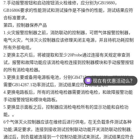
7.手动报警按钮和启动按钮消火栓维修，应分别为GB19880，
GB16806要求的性能测试和测试操作是不操作的性能，测试结果应符
合标准要求。
第四，控制器保养产品
1.火灾报警控制器之前，消防联动的控制器，可燃气体报警控制器，
电气火灾，
气体灭火
控制器应该修理关闭主电源，并且待机功耗控制
所有外部电缆。
2.更换主芯片后，将被提取和至少20Probe通过连接有关规定审查测
试，报警和故障功能应该消检电检连接到控制器模块和手动报警按钮
的所有消检电检器。
3.更换主要或备用电源板电池，分别GB4715，GB16806，GB16808，
现在有优惠活动么？
需要GB14287.1功率测试后，测试结果应符合标准要求。
4.更换电路板后，所有的消检电检器需要消检电检，和故障报警功能
手动报警按钮和模块电路板。
5.更换显示面板之后，控制器应消检电检所有的显示功能和自检功
能。。
6个气体灭火控制器应该在维修后进行供电，在无负载条件测试各种
功能;满足要求，连接到接收测试控制联动功能开关消防联动控制器;
通过后，则负载被连接到一个控制功能测试来测试，测试结果应符合