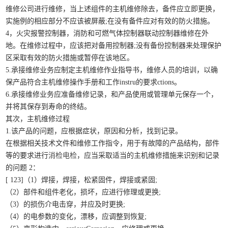
维修公司进行维修，当上述组件的主机维修除去，备件应立即更换，
实施例的相应部分不应该被屏蔽;在没有备件应对有效的防火措施。
4，火灾报警控制器，消防和可燃气体控制器联动控制器维修在外
地。在维修过程中，应该把对备用控制器;没有备份控制器来处理保护
区采取有效的防火措施或暂停在该地区。
5.承接维修业务应制定主机维修作业指导书，维修人员的培训，以确
保产品符合主机维修操作手册和工作instru的要求ctions。
6.承接维修业务应准备维修记录，和产品使用或管理单元保存一个，
并将其保存到寿命的终结。
其次，主机维修过程
1.该产品的问题，应根据症状，原因和分析，找到记录。
在根据相关技术文件和维修工作指令，用于有故障的产品结构，部件
等的要求进行
消检电检
，应当采取适当的主机维修措施来识别和记录
的问题 2：
[ 123]（1）焊接，焊接，松紧固件，焊接或紧固;
（2）部件和组件老化，损坏，应进行修理或更换;
（3）的损伤介电击穿，并应及时更换;
（4）的电参数的变化，漂移，应调整到恢复;