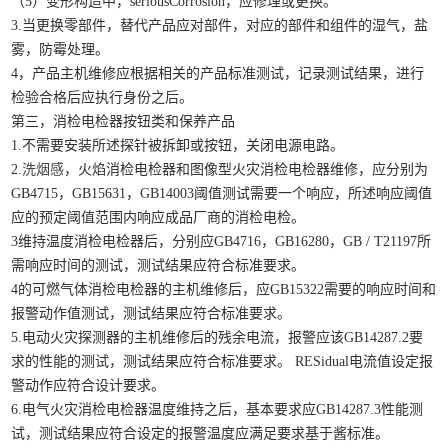
（5）变形构造中，seriousCorrosion，应修理或更换。
3.当更换零部件，替代产品应对部件，对应的部件和组件的湿气，盐
雾，防霉处理。
4，产品主机维修应根据相关的产品标准测试，记录测试结果，进行
检验合格后应执行身份之后。
第三，消检电检器按钮类和保养产品
1.不需要安装所述探针被拆卸或按钮，关闭电源电路。
2.
洗烟感
，火焰消检电检器和图像型火灾消检电检器维修，应分别为
GB4715，GB15631，GB14003阈值测试需要一个响应，所述响应阈值
应的预定阈值范围内响应成品厂商的消检电检。
3维持温度消检电检器后，分别应GB4716，GB16280，GB / T21197所
需响应时间的测试，测试结果应符合标准要求。
4的可燃气体消检电检器的主机维修后，应GB15322需要的响应时间和
报警动作值测试，测试结果应符合标准要求。
5.电动火灾探测器的主机维修后的残余电流，报警应该GB14287.2要
求的性能的测试，测试结果应符合标准要求。 RESidual电流值设定报
警动作应符合设计要求。
6.电气火灾消检电检器温度维持之后，基本要求应GB14287.3性能测
试，测试结果应符合设定的报警温度应满足要求基于酱标准。