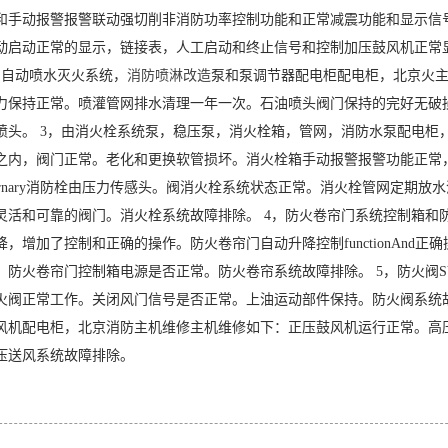
和手动报警报警联动强切削非消防功率控制功能和正常减震功能和显示信
动启动正常的显示，链接表，人工启动和终止信号和控制加压鼓风机正常
，自动喷水灭火系统，
消防喷淋改造
泵和泵调节器配电柜配电柜，北京火主机
力保持正常。喷灌管网排水清理一年一次。石油喷头阀门保持的完好无破
喷头。 3，由消火栓系统泵，稳压泵，消火栓箱，管网，消防水泵配电柜
之内，阀门正常。老化和更换软管损坏。消火栓箱手动报警报警功能正常
aternary消防栓由压力传感头。阀消火栓系统状态正常。消火栓管网定
灵活和可靠的阀门。消火栓系统故障排除。 4，防火卷帘门系统控制箱和
降，增加了控制和正确的操作。防火卷帘门自动升降控制functionAn
。防火卷帘门控制箱电源是否正常。防火卷帘系统故障排除。 5，防火阀S
火阀正常工作。关闭风门信号是否正常。上油运动部件保持。防火阀系统故
风机配电柜，北京消防主机维修主机维修如下：正压鼓风机运行正常。高
压送风系统故障排除。