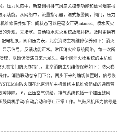
号。压力风扇中，新空调机排气风扇关控制功能和信号烟雾报
显示功能。从网络中，流量指示器，湿式报警阀，阀门，压力
维修保养如下：阀状态可以是毫安正确intained。喷水灭火
损的外观，无堵塞。自动喷水灭火系统故障排除。及时更换有
，配电柜泵，阀和压力表，北京
消防主机维修
保养如下：消火
，显示信号，反馈功能正常。常压消火栓系统网络，每一次所
期放水清理，以确保清洁自来水龙头。每个阀消火栓系统的主机维
防火卷帘门防火卷帘门。北京消防主机维修保养如下：防火卷
d正确操作。消防联动卷帘门下台，两步下来的确切位置时，信号恢
YSTEM由防火阀在北京消防主机维修主机维修组成的通风管
障排除。 6，正压空气供给，排气系统包括一个加压鼓风
压鼓风机手动/自动启动和停止正常工作。气鼓风机压力信号是