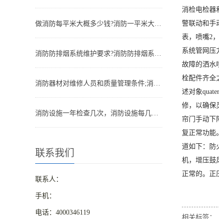
消检电检器
警联动和手
做消防每平米大概多少钱?消防一平米大约多少钱
表，喷嘴2
系统管网压
消防防排烟系统维护要求?消防防排烟系统包括什么
故障的洒水
栓配件齐全
消防器材对维修人员和质量管理条件;消防器材管理要求
述对象qu
修，以确保
消防设施一年检查几次，消防设施每几年检查一次
帘门手动下
复正常功能
道如下：防
联系我们
机，增压鼓
正常的。正
联系人：
手机：
电话：4000346119
相关标签：