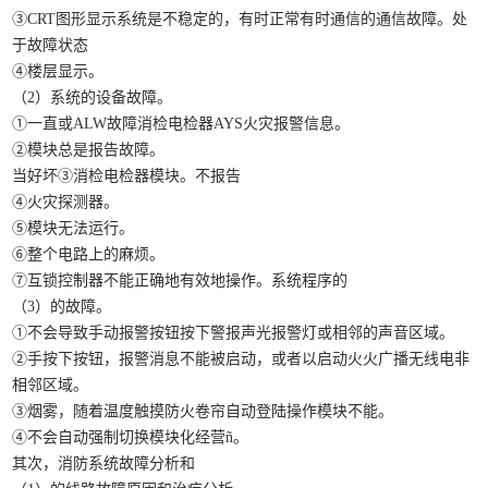
③CRT图形显示系统是不稳定的，有时正常有时通信的通信故障。处
于故障状态
④楼层显示。
（2）系统的设备故障。
①一直或ALW故障消检电检器AYS火灾报警信息。
②模块总是报告故障。
当好坏③消检电检器模块。不报告
④火灾探测器。
⑤模块无法运行。
⑥整个电路上的麻烦。
⑦互锁控制器不能正确地有效地操作。系统程序的
（3）的故障。
①不会导致手动报警按钮按下警报声光报警灯或相邻的声音区域。
②手按下按钮，报警消息不能被启动，或者以启动火火广播无线电非
相邻区域。
③烟雾，随着温度触摸防火卷帘自动登陆操作模块不能。
④不会自动强制切换模块化经营ñ。
其次，消防系统故障分析和