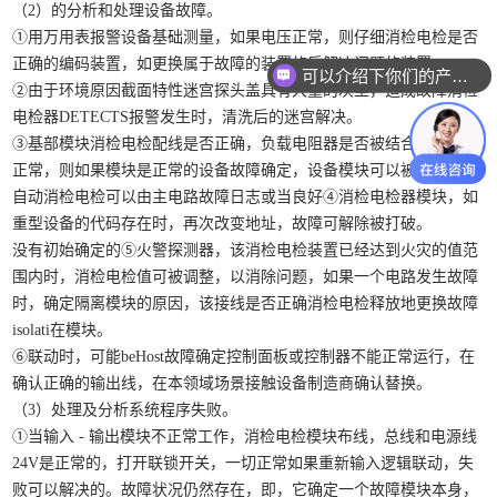
（2）的分析和处理设备故障。
①用万用表报警设备基础测量，如果电压正常，则仔细消检电检是否
正确的编码装置，如更换属于故障的装置的后解决问题的装置。
可以介绍下你们的产品么？
②由于环境原因截面特性迷宫探头盖具有大量的灰尘，造成故障消检
电检器DETECTS报警发生时，清洗后的迷宫解决。
③基部模块消检电检配线是否正确，负载电阻器是否被结合，端电压
正常，则如果模块是正常的设备故障确定，设备模块可以被替换。
自动消检电检可以由主电路故障日志或当良好④消检电检器模块，如
重型设备的代码存在时，再次改变地址，故障可解除被打破。
没有初始确定的⑤火警探测器，该消检电检装置已经达到火灾的值范
围内时，消检电检值可被调整，以消除问题，如果一个电路发生故障
时，确定隔离模块的原因，该接线是否正确消检电检释放地更换故障
isolati在模块。
⑥联动时，可能beHost故障确定控制面板或控制器不能正常运行，在
确认正确的输出线，在本领域场景接触设备制造商确认替换。
（3）处理及分析系统程序失败。
①当输入 - 输出模块不正常工作，消检电检模块布线，总线和电源线
24V是正常的，打开联锁开关，一切正常如果重新输入逻辑联动，失
败可以解决的。故障状况仍然存在，即，它确定一个故障模块本身，