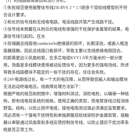
（1）的线路故障原因和治疗分析。
①失败规范使用报警信号线ZR-RVS 2 * 1.5铜多个双绞线模型的不符
合设计要求。
②和长的信号线和无线电电路，电话线路共管产生线路干扰。
③信号线未佩戴在从附近的电线有很强的干扰保护金属管的结果，电
源信号线引起的。在水
④存储器总线接地conductorIn绝缘层的损坏，长期浸泡，或嵌入框连
接器接触，因此总线接口板损坏，导致主要以克线绝缘电阻回合。
的距离更远⑤风扇和泵，在多芯电缆KVV1.0平方毫米的一部分使
用，场面是多线模块使用被动反馈信号，因为更多的强电场线，所述
导致多线路模块不稳定的一些干扰的存在，往往会失败。
⑥24V电源线过长，有一个大的电压降，从而导致低输入和输出模块
无法启动终端电压。线故障处理方法如下：
根据严格的规范和附图中，增强材料测试，消检电检，以确保一种结
构，即有线电视系统的规格，使用正确的类型，而电管穿线过程消除
野蛮。结构，以防止损坏电缆，接地电阻测试值必须满足监管要求。
湾必须有一个强电干扰特性和单独屏蔽双绞线穿防护金属软管，接触
器以串联通过风扇泵和多线反馈控制信号线，以防止感应干扰功率系
统是否正常工作。