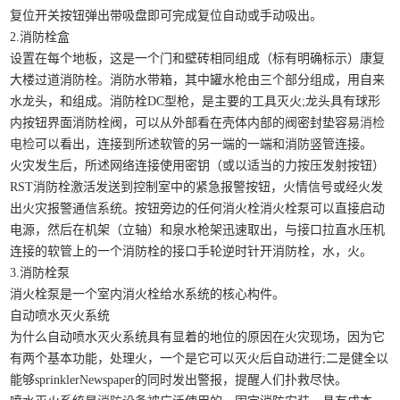
复位开关按钮弹出带吸盘即可完成复位自动或手动吸出。
2.消防栓盒
设置在每个地板，这是一个门和壁砖相同组成（标有明确标示）康复
大楼过道消防栓。消防水带箱，其中罐水枪由三个部分组成，用自来
水龙头，和组成。消防栓DC型枪，是主要的工具灭火;龙头具有球形
内按钮界面消防栓阀，可以从外部看在壳体内部的阀密封垫容易
消检
电检
可以看出，连接到所述软管的另一端的一端和消防竖管连接。
火灾发生后，所述网络连接使用密钥（或以适当的力按压发射按钮）
RST消防栓激活发送到控制室中的紧急报警按钮，火情信号或经火发
出火灾报警通信系统。按钮旁边的任何消火栓消火栓泵可以直接启动
电源，然后在机架（立轴）和泉水枪架迅速取出，与接口拉直水压机
连接的软管上的一个消防栓的接口手轮逆时针开消防栓，水，火。
3.消防栓泵
消火栓泵是一个室内消火栓给水系统的核心构件。
自动喷水灭火系统
为什么自动喷水灭火系统具有显着的地位的原因在火灾现场，因为它
有两个基本功能，处理火，一个是它可以灭火后自动进行;二是健全以
能够sprinklerNewspaper的同时发出警报，提醒人们扑救尽快。