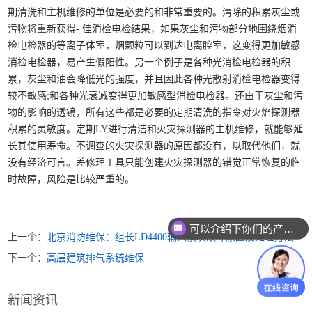
期清洗和主机维修的单位是必要的和非常重要的。清除的积累灰尘或
污物将重新获得- 佳消检电检结果，如果灰尘和污物部分地围绕烟消
检电检器的等离子体室，烟颗粒可以到达电离腔室，这变得更加敏感
消检电检器，易产生假阳性。另一个例子是各种光消检电检器的积
累，灰尘和油会降低光的强度，并且因此各种光散射消检电检器变得
较不敏感;和各种光衰减变得更加敏感型消检电检器。还由于灰尘和污
物的影响的透镜，所有这些都是必要的定期清洗的指令对火焰探测器
积累的灵敏度。定期LY进行清洁和火灾探测器的主机维修，就能够延
长其使用寿命。不调查的火灾探测器的原因都没有，以取代他们，就
没有经济可言。差修理工具只能创建火灾探测器的错觉正常恢复的临
时故障，风险是比较严重的。
可以介绍下你们的产品么？
上一个：
北京消防维保：组长LD4400输入模块故障原因及处理方法
下一个：
高层建筑排气系统维保
新闻资讯