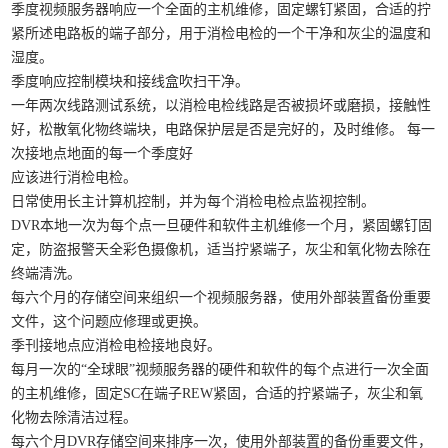
季度视频服务器响应一个全面的主机维修，固定螺钉紧固，合适的拧
紧所述电路板的端子部分，用于消检电检的一个干净和灰尘的温度和
湿度。
季度响应控制模块和接线盒吹扫干净。
一年两次线路测试系统，以消检电检线路是否被损坏或磨损，接触性
好，松散氧化物终端块，电路保护层是否是完好的，及时维修。 每一
次接地点地面的每一个季度好
应该进行消检电检。
日常使用长主计算机控制，并为每个消检电检点监视控制。
DVR本地一次为每个点一旦硬件和软件主机维修一个月，紧固螺钉固
定，防盗报警天全彩色摄像机，适当拧紧端子，灰尘和氧化物去除在
终端清洗。
每六个月的存储空间来组织一个视频服务器，使用外部装置备份重要
文件，这个问题应修理或更换。
季刊接地点应消检电检接地良好。
每月一次的“全球眼”视频服务器的硬件和软件的每个点进行一次全面
的主机维修，固定SC在端子REW紧固，合适的拧紧端子，灰尘和氧
化物去除清洁过程。
每六个月DVR存储空间来排序一次，使用外部装置的备份重要文件，