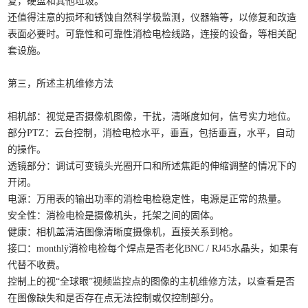
复，硬盘和其他垃圾。
还值得注意的损坏和锈蚀自然科学极监测，仪器箱等，以修复和改造
表面必要时。可靠性和可靠性消检电检线路，连接的设备，等相关配
套设施。
第三，所述主机维修方法
相机部：视觉是否摄像机图像，干扰，清晰度如何，信号实力地位。
部分PTZ：云台控制，消检电检水平，垂直，包括垂直，水平，自动
的操作。
透镜部分：调试可变镜头光圈开口和所述焦距的伸缩调整的情况下的
开闭。
电源：万用表的输出功率的消检电检稳定性，电源是正常的热量。
安全性：消检电检是摄像机头，托架之间的固体。
健康：相机盖清洁图像清晰度摄像机，直接关系到枪。
接口：monthlÿ消检电检每个焊点是否老化BNC / RJ45水晶头，如果有
代替不收费。
控制上的视“全球眼”视频监控点的图像的主机维修方法，以查看是否
在图像缺失和是否存在点无法控制或仅控制部分。