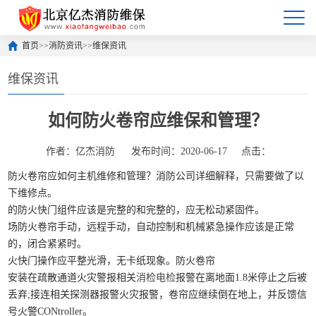
首页
>>
消防资讯
>>
维保资讯
维保资讯
如何防火卷帘应维保和管理？
作者：亿杰消防
发布时间：2020-06-17
点击：
防火卷帘应如何主机维修和管理？消防公司详细解释，只需要做了以
下维修点。
的防火快门组件应该是完整的和完整的，应无松动紧固件。
场防火卷帘手动，远程手动，自动控制和机械紧急操作应该是正常
的，闭合紧紧时。
火快门操作应平整光滑，无卡纸现象。防火卷帘
安装在疏散通道火灾警报相关
消检电检
报警在离地面1.8米停止之后被
丢弃;接连相关探测器报警火灾报警，卷帘应继续倒在地上，并反馈信
号火警CONtroller。