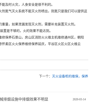
不能及时火灾，人身安全是很不利的。
火剂氮气灭火系统不能灭火剂喷出，则氮只是我们可以提供这
的重量，如果泄漏发现灭火剂，需要补充装置灭火剂。
力装置是不够的，火的效果不能达到。
维修保养石景山，房山区消防火火维主机维修通州区，朝阳
修怀柔区火火保养维修保养延庆，平谷区火区火区火维云
下一个：
灭火设备柜的维保，保养
械排烟设施中排烟效果不明显
2020-03-14