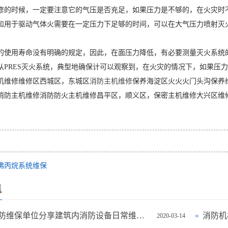
修的时候，一定要注意它的气压是否充足，如果压力是不够的，在火灾时
和用于驱动气体火需要在一定压力下足够的时间，可以在大气压力喷射灭
的使用寿命没有明确的规定，因此，在面压力降低，有必要测量灭火系统
从PRES灭火系统，典型地确保计可以观察到，在火灾的情况下，如果压
机维修维修区西城区，东城区
消防主机维修
保养海淀区火火火门头沟保养
消防主机维修消防防火主机维修昌平区，顺义区，保密主机维修大兴区维
佛丙烷系统维保
讯
北京消防维保单位分享建筑内消防设备日常维护标准
消防机
2020-03-14