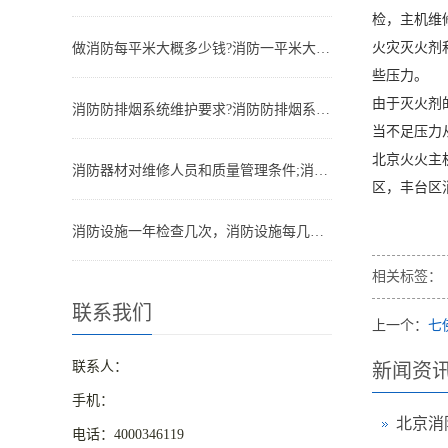
检，主机维
火灾灭火剂
做消防每平米大概多少钱?消防一平米大约多少钱
些压力。
由于灭火剂
消防防排烟系统维护要求?消防防排烟系统包括什么
当不足压力
北京火火主
消防器材对维修人员和质量管理条件;消防器材管理要求
区，丰台区
消防设施一年检查几次，消防设施每几年检查一次
相关标签：
联系我们
上一个：
七
联系人：
新闻资
手机：
电话：4000346119