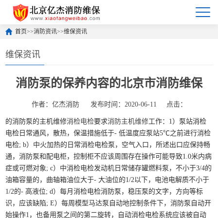
首页
>>
消防资讯
>>
维保资讯
维保资讯
消防泵的保养内容的北京市消防维保
作者：亿杰消防
发布时间：2020-06-11
点击：
的消防泵的主机维修
消检电检
要求
消防主机维修
工作：1）泵站消检
电检日常通风，散热，保温措施低于- 低温度应泵站5℃之前进行消检
电检; b）中火加热的日常消检电检泵，空气入口，所述出口应保持畅
通，消防泵和配电柜，控制柜不应该周围存在操作可能导致1.0米内病
症或可燃对象; c）中消检电检发动机日常储存罐燃料泵，不小于3/4的
油箱容量的，曲轴箱油位大于- 大油位的1/2以下，电池电解质不小于
1/2的- 高液位; d）每月消检电检消防泵，稳压泵的文字，方向等标
识，应该缺陷; E）每周模型马达泵自动地控制条件下，消防泵自动开
始操作1，也备用泵之间的第二旋转，自动消检电检系统应该被自动