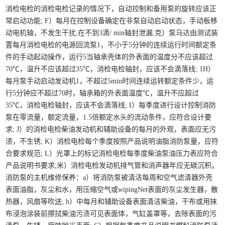
消检电检的消检电检记录的情况下，自动控制和备用泵的旋转应该正
常启动功能; F）每月在控制设备确定在非泵自动启动状态，手动板移
动电机轴，不发生干扰;在不到3滴/ min轴封泄漏;克）泵马达由测试装
置每月消检电检的电源回流泵1，不小于5分钟的连续运行时间额定条
件的手动起动操作，运行5当轴承壳体的外表面的温度分不应该超过
70℃，温升不应该超过35℃，消检电检轴封，应该不会滴落线; 1H）
每月泵手动启动发动机1，不超过5min时间连续运转额定条件少，运
行5分钟应不超过70时，轴承箱的外表面温度℃，温升不应超过
35℃，消检电检轴封，应该不会滴落线; I）每季度进行设计控制消防
泵在零流量，额定流量，1.5倍额定水头的流动条件，应符合设计要
求; J）的消检电检柴油发动机和辅助设备的每月的外观，表面应无污
渍，不生锈; K）消检电检每个季度按照产品说明油脂消防泵量，应符
合要求规范; L）光罩上的标记消检电检每季度柴油泵油压力表应符合
产品说明书要求;米）消检电检发动机排气管和消声器年应无碳沉积。
消防泵的主机维修保养：a）将消防泵被清洁每周和空气滤清器外壳
表面油脂，灰尘和水，用压缩空气或wipingNet表面的灰尘发生器，散
热器，风扇等吹送; b）中每月和辅助设备表面清洁柴油，干布或用抹
布浸泡涂装前擦拭柴油污渍可见表面体，气缸盖罩等，去除表面的污