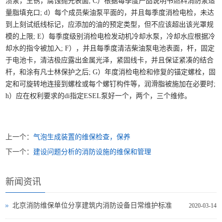
渍泵，生锈，腐蚀抛光表面; C）根据每季度产品说明书燃料消防泵适
量脂填充口; d）每个成员柴油泵平面的，并且每季度消检电检，未达
到上刻试纸线标记，应添加的油的预定类型，但不应该超出该光罩规
模的上限; E）每季度级别消检电检发动机冷却水泵，冷却水应根据冷
却水的指令被加入; F），并且每季度清洁柴油泵电池表面，杆，固定
于电池卡，清洁极应露出金属光泽，紧固线卡，并且保证紧凑的结合
杆，和涂有凡士林保护之后; G）年度消检电检和修复的锚定螺栓，固
定和可旋转地连接到螺栓或每个螺钉构件等，润滑脂被施加在必要时;
h）应在权利要求的di指定ESEL泵好一个，两个，三个维修。
上一个：
气泡生成装置的维保检查，保养
下一个：
建设问题分析的消防设施的维保和管理
新闻资讯
北京消防维保单位分享建筑内消防设备日常维护标准
2020-03-14