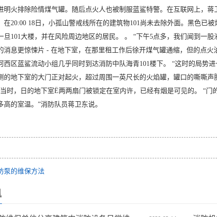
进明火排除险情煤气罐。随后点火人也被制服蓝鲨特警。在互联网上，蒋
：在20:00 18日，小孤山警戒线所在的建筑物101尚未去除外面。黑
旦101大楼，并在风险周边地区的居民。 。 “下午5点多，我们闻到一股液
的消息更惊悚片 - 在地下室，在那里租工作后徐开煤气罐通缩，但的点火
河西区蓝鲨流动小组几乎同时到达消防中队海青101楼下。 “这时的局势
侧的地下室的大门正对起火，超过周围一英尺长的火焰罐，罐口的嘶嘶声腾
“当时，日的地下室Ë两两扇门被锁定在室内许，已经有烟是可见的。 “门
多高的室温。”消防队员蒋卫东说。
防泵的维保方法
讯