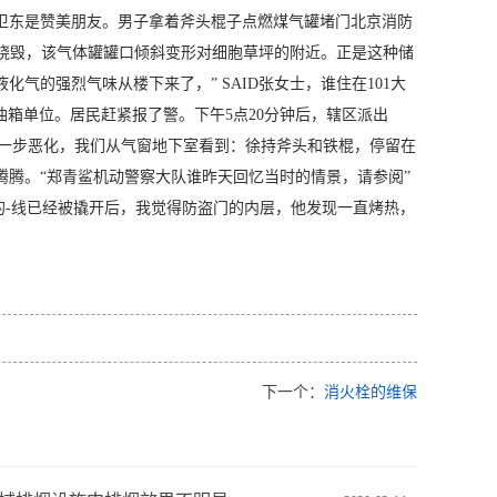
卫东是赞美朋友。男子拿着斧头棍子点燃煤气罐堵门北京消防
色已被烧毁，该气体罐罐口倾斜变形对细胞草坪的附近。正是这种储
化气的强烈气味从楼下来了，” SAID张女士，谁住在101大
油箱单位。居民赶紧报了警。下午5点20分钟后，辖区派出
进一步恶化，我们从气窗地下室看到：徐持斧头和铁棍，停留在
腾。“郑青鲨机动警察大队谁昨天回忆当时的情景，请参阅”
的-线已经被撬开后，我觉得防盗门的内层，他发现一直烤热，
下一个：
消火栓的维保