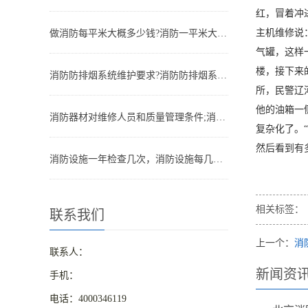
红，冒着冲
主机维修说
做消防每平米大概多少钱?消防一平米大约多少钱
气罐，这样一
楼，接下来
消防防排烟系统维护要求?消防防排烟系统包括什么
所，民警辽
他的油箱一
消防器材对维修人员和质量管理条件;消防器材管理要求
复杂化了。
然后看到有
消防设施一年检查几次，消防设施每几年检查一次
相关标签：
联系我们
上一个：
消
联系人：
新闻资
手机：
电话：4000346119