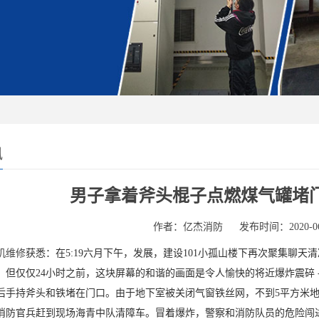
讯
男子拿着斧头棍子点燃煤气罐堵
作者：亿杰消防
发布时间：2020-06
机维修
获悉：在5:19六月下午，发展，建设101小孤山楼下再次聚集聊
但仅仅24小时之前，这块屏幕的和谐的画面是令人愉快的将近爆炸震碎 - - 
后手持斧头和铁堵在门口。由于地下室被关闭气窗铁丝网，不到5平方米地
消防官兵赶到现场海青中队清障车。冒着爆炸，警察和消防队员的危险闯进