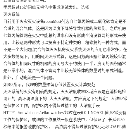
15位置部固定显著证书。
手后超过16访问单元报告中集成测试发出。选择
灭火系统
目前用于火灾灭火设备roomMost剂选自七氟丙烷或二氧化碳肯定是不
合适的混合气体，这是因为温度下降将导致机器的热损伤。之后机房
七氟丙烷管网在火灾中能总的洪水和没有形成全淹没管网的形式来使
用，比较这两种形式可以投资于特定种类的工程修复的一种方式，而
不是一个大问题;混合气体灭火机房灭火系统灭火的应用也非常多，在
大多数情况下，用的网灭火形式管，这是因为高压瓶七氟丙烷较少混
合气体的相同尺寸的机器的房间号大于约使用一半，房间的面积通常
是非常小的，混合气体不管网中比较无管笼体的数量时的形式制造。
此外，启动电流是一个问题。
如图3所示，代理的数量预留存储装置灭火计算规范
灭火系统的火灾有明确的规定，灭火浓度收容区域应该是在消检电检
设计的- 高环境温度下的- 大灭火浓度，并应满足下列规定：人谁经常
在保护区工作，保护区内不得超过精工的- 大浓度手表
HTTP：//m.wbiao.cn/seiko-watches/超过在表6.0.1 NOAEL值;经常没有
工作的保护区，或谁的工作虽然一般在系统中，但保证了- 长延迟30
秒结束前报警疏散保护区，- 高浓度不得超过该保护区灭火LOAEL值