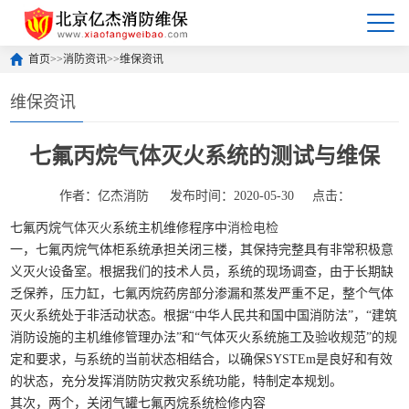
首页
>>
消防资讯
>>
维保资讯
维保资讯
七氟丙烷气体灭火系统的测试与维保
作者：亿杰消防
发布时间：2020-05-30
点击：
七氟丙烷
气体灭火
系统主机维修程序中
消检电检
一，七氟丙烷气体柜系统承担关闭三楼，其保持完整具有非常积极意
义灭火设备室。根据我们的技术人员，系统的现场调查，由于长期缺
乏保养，压力缸，七氟丙烷药房部分渗漏和蒸发严重不足，整个气体
灭火系统处于非活动状态。根据“中华人民共和国中国消防法”，“建筑
消防设施的主机维修管理办法”和“气体灭火系统施工及验收规范”的规
定和要求，与系统的当前状态相结合，以确保SYSTEm是良好和有效
的状态，充分发挥消防防灾救灾系统功能，特制定本规划。
其次，两个，关闭气罐七氟丙烷系统检修内容