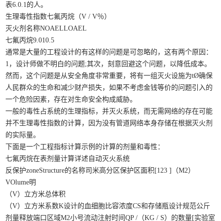
表6.0.1的人。
生理毒性指数七氟丙烷（V / V％）
灭火剂名称NOAELLOAEL
七氟丙烷9.010.5
通常是大量的工程设计的有这样的问题是可忽略的，这有两个原因：
1，设计师做不明白的问题;其次，刻意回避这个问题，以降低成本。
然而，这个问题是从安全角度非常重要，将有一组灭火设施为tØ确保
人民群众的生命和减少财产损失，如果不考虑金钱等价的问题引入的
一个危险因素，存在对生命安全构成威胁。
一般的毒性占系统的生理指标，并灭火系统，而无需网络的存在可能
并不生理毒性指数的计算，因为没有管道网络本身存储在根据灭火剂
的实际量。
下面是一个工程指标计算示例的计算的剂量和毒性：
七氟丙烷在表剂量计算详述自动灭火系统
反保护zoneStructure的名称司米高分区保护区面积[123 ]（M2）
VOlume明
（V）立方米总体积
（V）立方米系数K设计的血细胞比容浓度CS和存储瓶设计规范公斤
剂量释放端口区域M2小号流动注射时间QP /（KG / S）的数量[实验室