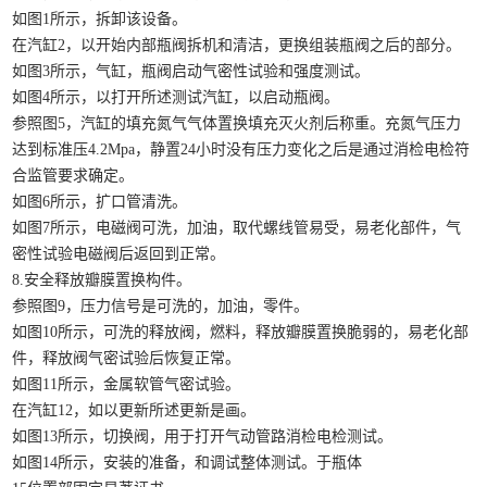
如图1所示，拆卸该设备。
在汽缸2，以开始内部瓶阀拆机和清洁，更换组装瓶阀之后的部分。
如图3所示，气缸，瓶阀启动气密性试验和强度测试。
如图4所示，以打开所述测试汽缸，以启动瓶阀。
参照图5，汽缸的填充氮气气体置换填充灭火剂后称重。充氮气压力
达到标准压4.2Mpa，静置24小时没有压力变化之后是通过消检电检符
合监管要求确定。
如图6所示，扩口管清洗。
如图7所示，电磁阀可洗，加油，取代螺线管易受，易老化部件，气
密性试验电磁阀后返回到正常。
8.安全释放瓣膜置换构件。
参照图9，压力信号是可洗的，加油，零件。
如图10所示，可洗的释放阀，燃料，释放瓣膜置换脆弱的，易老化部
件，释放阀气密试验后恢复正常。
如图11所示，金属软管气密试验。
在汽缸12，如以更新所述更新是画。
如图13所示，切换阀，用于打开气动管路消检电检测试。
如图14所示，安装的准备，和调试整体测试。于瓶体