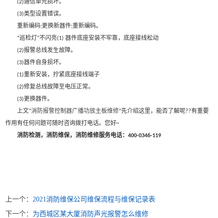
通信单元损坏。
(2)
类型设置错误。
(3)
重新编码
更换新器件
重新编码。
;
;
巡检灯
不闪亮
器件底座安装不牢靠，底座接线松动
“
”
(1)
报警总线发生故障。
(2)
器件自身损坏。
(3)
重新安装，拧紧底座接线端子
(1)
修复总线故障至电压正常。
(2)
更换器件。
(3)
上文
消防报警控制器广播功放主板维修
先介绍这里，能否了解呢
有重要
“
”
??
作用有任何问题可随时咨询拨打电话。您好
~
消防检测，消防维保，消防维修服务电话：
400-0346-119
上一个：
2021消防维保公司维保流程与维保记录表
下一个：
为西城区某大厦消防声光报警怎么维修