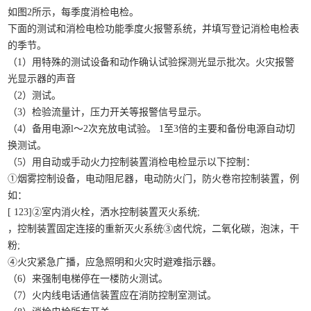
如图2所示，每季度消检电检。
下面的测试和消检电检功能季度火报警系统，并填写登记消检电检表
的季节。
（1）用特殊的测试设备和动作确认试验探测光显示批次。火灾报警
光显示器的声音
（2）测试。
（3）检验流量计，压力开关等报警信号显示。
（4）备用电源l〜2次充放电试验。 1至3倍的主要和备份电源自动切
换测试。
（5）用自动或手动火力控制装置消检电检显示以下控制：
①烟雾控制设备，电动阻尼器，电动防火门，防火卷帘控制装置，例
如：
[ 123]②室内消火栓，洒水控制装置灭火系统;
，控制装置固定连接的重新灭火系统③卤代烷，二氧化碳，泡沫，干
粉;
④火灾紧急广播，应急照明和火灾时避难指示器。
（6）来强制电梯停在一楼防火测试。
（7）火内线电话通信装置应在消防控制室测试。