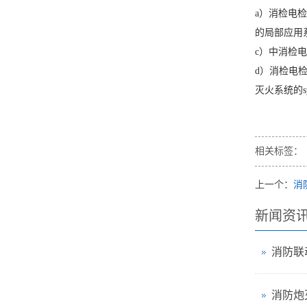
a）消检电
的局部应用
c）中消检
d）消检电
灭火系统的
相关标签：
上一个：
消
新闻资
消防联
消防炮