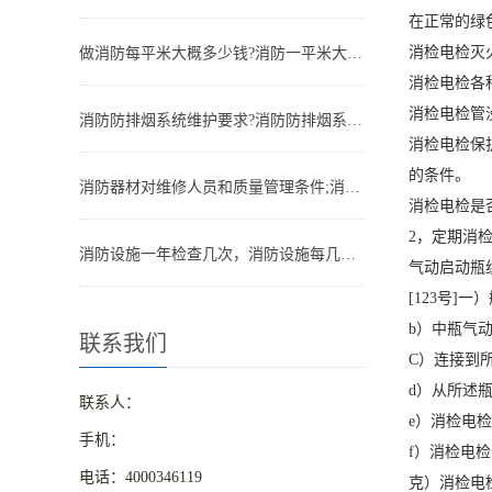
在正常的绿
消检电检灭
做消防每平米大概多少钱?消防一平米大约多少钱
消检电检各
消检电检管
消防防排烟系统维护要求?消防防排烟系统包括什么
消检电检保
的条件。
消防器材对维修人员和质量管理条件;消防器材管理要求
消检电检是
2，定期消
消防设施一年检查几次，消防设施每几年检查一次
气动启动瓶
[123号]
b）中瓶气
联系我们
C）连接到
d）从所述
联系人：
e）消检电
手机：
f）消检电
电话：4000346119
克）消检电