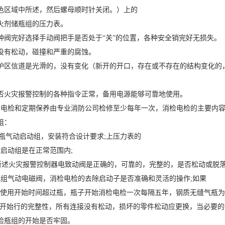
色区域中所述，然后螺母顺时针关闭。）上的
火剂储瓶组的压力表。
种阀完好选择手动阀把手是否处于“关”的位置，各种安全销完好无损失。
没有松动，碰撞和严重的腐蚀。
护区信道是光滑的，没有变化（新开的开口，存在或不存在的结构变化的
否火灾报警控制的各种指令正常，备用电源能够可靠地使用。
检电检和定期保养由专业消防公司检修至少每年一次，消检电检的主要内
组：
一）瓶气动启动组，安装符合设计要求;上压力表的
动启动组是在正常范围内;
所述火灾报警控制器电致动阀是正确的，可靠的，完整的，是否松动或脱
瓶组气动电磁阀，消检电检的去除启动子是否准确和灵活的操作;如果
检使用开始时间超过瓶，瓶子开始消检电检一次每隔五年，钢质无缝气瓶
检开始行的完整性，所有连接没有松动，损坏的零件松动应更换，当必要
检瓶组的开始是否牢固。