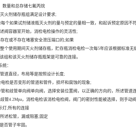
：数量和总存储七氟丙烷
检灭火剂储存瓶组满足设计要求;
检每个如果试剂储液瓶灭火剂的量与预定的量相一致，和起诉预定原因不符
所述阀容器室开始，消检电检操作的灵活性;
检存在或不存在堵塞安全泄压端口的;如果
检整个使用期间灭火剂储存瓶，贮存瓶消检电检一次每5年应该根据标准无
检该组和该灭火剂储存瓶瓶架是可靠的连接。
系统：
检管道直径，布局等是按照设计长度;
检电检是否变形的管道和管件，损坏和腐蚀的现象;
导管和歧管单向阀单向阀，选择安装位置阀，以正确的方向的，所述管道连
气歧管4.2Mpa，消检电检该消检电检阀，阀门的密封性能被选择，则手动
示灯;所有的连接
检所述松管，漏或阻塞;固定
检是否管子牢固。