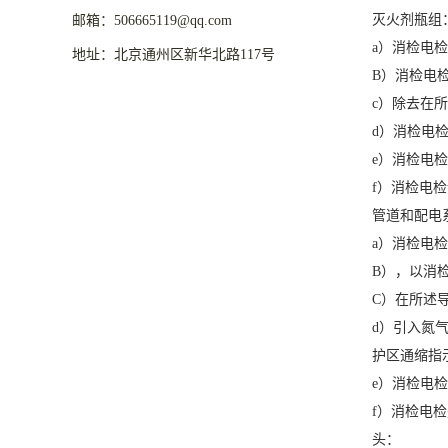
灭火剂瓶组
邮箱：506665119@qq.com
a）消检电
地址：北京通州区新华北路117号
B）消检电
c）除去在
d）消检电
e）消检电
f）消检电
管道和配电
a）消检电
B），以消
C）在所述
d）引入氮
护区通缩指
e）消检电
f）消检电
头：