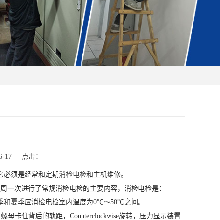
-17
点击：
它必须是经常和定期
消检电检
和主机维修。
每周一次进行了常规消检电检的主要内容，消检电检是：
和夏季应消检电检室内温度为0℃〜50℃之间。
卡住背后的轨距，Counterclockwise旋转，压力显示装置