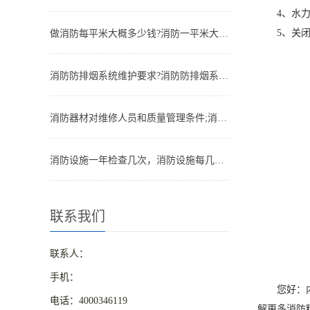
4、水力警
5、关闭湿
做消防每平米大概多少钱?消防一平米大约多少钱
消防防排烟系统维护要求?消防防排烟系统包括什么
消防器材对维修人员和质量管理条件;消防器材管理要求
消防设施一年检查几次，消防设施每几年检查一次
联系我们
联系人：
手机：
您好：内容
电话：4000346119
解更多消防