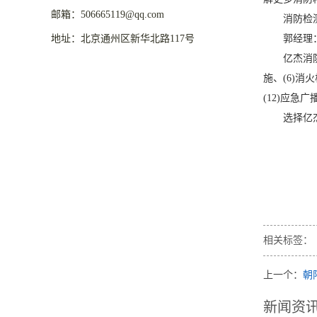
邮箱：506665119@qq.com
消防检测，消
地址：北京通州区新华北路117号
郭经理：133
亿杰消防可提
施、(6)消
(12)应急
选择亿杰消
相关标签：
上一个：
朝
新闻资