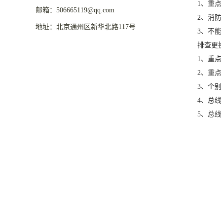
1、重点检
邮箱：506665119@qq.com
2、消防报
地址：北京通州区新华北路117号
3、不能带
排查更换
1、重点排
2、重点更
3、个别设
4、总线绝
5、总线短