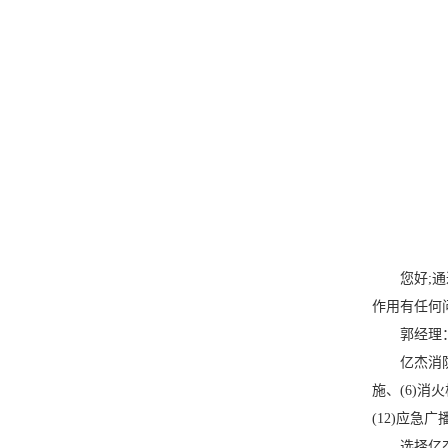
您好;通过
作用有任何
郭经理：133
亿杰消防可提
施、(6)消
(12)应急
选择亿杰消