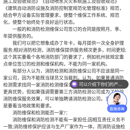
施工及验收规范》《自动喷水灭火系统施工及验收规范》
《建筑自动消防设施及消防控制室规范化管理标准》规范，
结合甲方设备实际管理要求，使整个维保工作系统、规范
化，使整个始终处于良好运行状态。
一般的和消防检测维保公司签订的合同是按照月、季、
年提供服务的。
我们可以把它想象成办了年卡，每月提供一次全身护理
服务;相对消防检测，消防维保提供服务频次更多，时间更短;
这个其实要看个各地消防部门的要求了，例如杭州就规定重
点单位签订的检测和维保机构，不能为同一家机构。
有部分人认为，消防检测和消防维保公司不应该是同一
家公司，因为不能既当球员又当裁判。认为，如果普通消防
可以介绍下你们的产品么？
检测需求找同一家消防检测维保公司也可以，毕竟价格方面
更具优势，但如果强调需要第三方消防检测公司或为了检验
消防维保服务效果，可以单独聘请消防检测公司。当然具体
是要看当地政策和要求。
消防维保和检测能否一家?：
消防维保和消防检测不能有一家担任;因相互责任义务不
一致;消防维修保护应该与生产厂家作为一体，而消防设施检