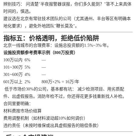
辨别技巧： 问清楚"半夜报警器误报，你们多久能到？"答不上来具体
时间的，慎选。
建议选在北京有常驻技术团队的公司（尤其通州、丰台等区有明确本
地化要求），避免外地团队"鞭长莫及"。
指标五：价格透明，拒绝低价陷阱
北京一线城市的合理费率：设施总投资额的1.5%~3%/年。
设施投资额
参考费率
示例（800万投资）
100万以内
6%
—
101~300万
5%
—
301~600万
4%
—
601万以上
2%
800万×2% = 16万/年
低于市场价30%的公司，基本都有坑： 减少检测项目、用劣质配
件、出虚假报告。消防年检不过，你还得花更多钱重新找人补检。
合同里要明确：
材料费按市场价结算
费用调整机制（如材料波动超10%如何调价）
违约责任（未按时维保或出具虚假报告的赔偿条款）