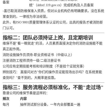
备案
统"（shhxf.119.gov.cn）完成机构及人员备案
-虽已取消消防维保准入资质，但对从业机构仍有明确要求。没在系统
里查到的，一律视为非法经营。
此外，有ISO 9001质量管理体系认证的公司，出具的报告才被消防部
门认可。
指标二：团队必须持证上岗，且定期培训
维保不是"看一眼就走"的活，人员素质直接决定你的消防设施能不能
真正起作用。
消防设施操作员须持-职业资格证书（中级以上）
注册消防工程师须持一级/二级注册证书
公司应有定期技能考核和培训制度（不是挂个证就完事）
辨别技巧： 直接问对方"你们的操作员证能现场出示吗？在系统里能
查到吗？"查不到的，大概率是挂靠。
指标三：服务流程必须标准化，不能"走过场"
靠谱公司的维保节奏是这样的：
频次
内容
每月
抽样测试部分设备，一年内全部覆盖一遍