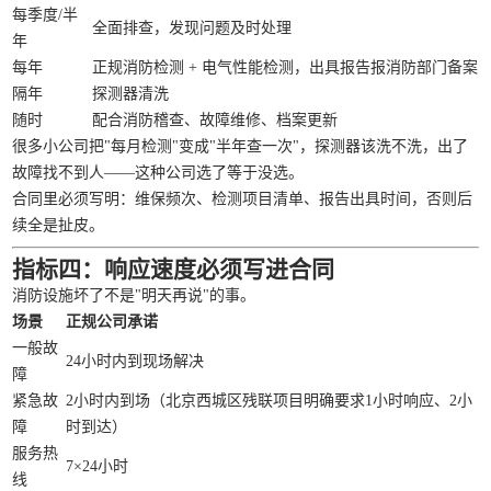
每季度/半
全面排查，发现问题及时处理
年
每年
正规消防检测 + 电气性能检测，出具报告报消防部门备案
隔年
探测器清洗
随时
配合消防稽查、故障维修、档案更新
很多小公司把"每月检测"变成"半年查一次"，探测器该洗不洗，出了
故障找不到人——这种公司选了等于没选。
合同里必须写明：维保频次、检测项目清单、报告出具时间，否则后
续全是扯皮。
指标四：响应速度必须写进合同
消防设施坏了不是"明天再说"的事。
场景
正规公司承诺
一般故
24小时内到现场解决
障
紧急故
2小时内到场（北京西城区残联项目明确要求1小时响应、2小
障
时到达）
服务热
7×24小时
线