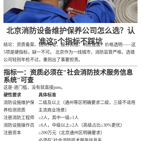
北京消防设备维护保养公司怎么选？认
准这5个指标不踩坑
结论：资质备案、团队持证、服务流程、响应速度、价格透明——这
5项是硬指标，缺一不可。 北京作为一线城市，消防监管严格，选错
公司轻则年检不过，重则出了事要担责。
指标一：资质必须在"社会消防技术服务信息
系统"可查
这是-道门槛，没有就直接pass。
硬性要求
具体标准
消防设施维护保
二级及以上（通州等区明确要求二级，三级不适用
养检测资质
主流商业场景）
注册消防工程师
≥2人，其中一级≥1人
消防设施操作员
≥6人，中级以上≥2人（高级占比≥30%更优）
注册资本
≥200万元（北京通州区明确要求）
必须在"社会消防技术服务信息系