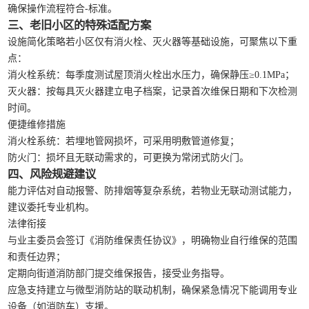
确保操作流程符合-标准。
三、老旧小区的特殊适配方案
设施简化策略若小区仅有消火栓、灭火器等基础设施，可聚焦以下重
点：
消火栓系统：每季度测试屋顶消火栓出水压力，确保静压≥0.1MPa；
灭火器：按每具灭火器建立电子档案，记录首次维保日期和下次检测
时间。
便捷维修措施
消火栓系统：若埋地管网损坏，可采用明敷管道修复；
防火门：损坏且无联动需求的，可更换为常闭式防火门。
四、风险规避建议
能力评估对自动报警、防排烟等复杂系统，若物业无联动测试能力，
建议委托专业机构。
法律衔接
与业主委员会签订《消防维保责任协议》，明确物业自行维保的范围
和责任边界；
定期向街道消防部门提交维保报告，接受业务指导。
应急支持建立与微型消防站的联动机制，确保紧急情况下能调用专业
设备（如消防车）支援。