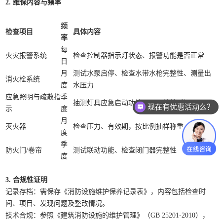
2. 维保内容与频率
频
检查项目
具体内容
率
每
火灾报警系统
检查控制器指示灯状态、报警功能是否正常
日
月
测试水泵启停、检查水带水枪完整性、测量出
消火栓系统
度
水压力
应急照明与疏散指
季
抽测灯具应急启动功能、照明持续时间
现在有优惠活动么？
示
度
可以介绍下你们的产品么？
月
灭火器
检查压力、有效期，按比例抽样称重
度
季
防火门/卷帘
测试联动功能、检查闭门器完整性
度
3. 合规性证明
记录存档：需保存《消防设施维护保养记录表》，内容包括检查时
间、项目、发现问题及整改情况。
技术合规：参照《建筑消防设施的维护管理》（GB 25201-2010），