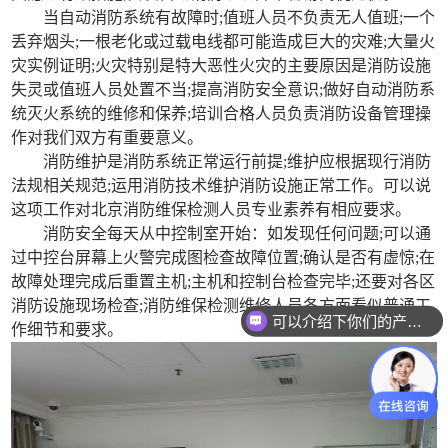
当自动消防系统有故障时;值班人员不负责无人值班;一个
丢弃烟头;一根老化或过载电线都可能造成巨大的灾难;大量火
灾实例证明;火灾特别是特大恶性火灾的主要原因是消防设施
失灵或值班人员处置不当;提高消防安全意识;做好自动消防系
统灭火系统的维修和保养;培训合格人员负责消防设备管理操
作对我们双方有重要意义。
消防维护是消防系统正常运行前提;维护应根据现行消防
法规相关规范;运用消防技术维护消防设施正常工作。可以说
这项工作对北京消防维保检测人员专业素养有相应要求。
消防安全每天从中控制室开始：如发现任何问题;可以通
过中控台屏幕上火警完成图检查故障位置;确认是否有虚惊;在
故障处理完成后重置主机;主机和控制台检查完毕;还要对各区
消防设施现场检查;消防维保检测维修人员各方面看似普通工
可以介绍下你们的产品么？
作细节和要求。