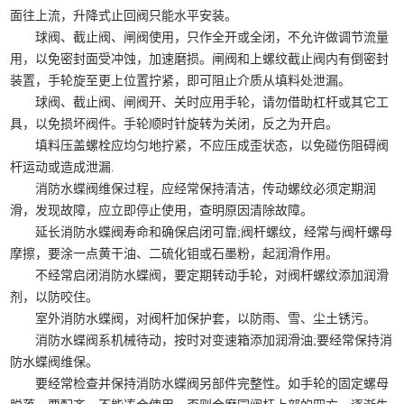
面往上流，升降式止回阀只能水平安装。
球阀、截止阀、闸阀使用，只作全开或全闭，不允许做调节流量
用，以免密封面受冲蚀，加速磨损。闸阀和上螺纹截止阀内有倒密封
装置，手轮旋至更上位置拧紧，即可阻止介质从填料处泄漏。
球阀、截止阀、闸阀开、关时应用手轮，请勿借助杠杆或其它工
具，以免损坏阀件。手轮顺时针旋转为关闭，反之为开启。
填料压盖螺栓应均匀地拧紧，不应压成歪状态，以免碰伤阻碍阀
杆运动或造成泄漏.
消防水蝶阀维保过程，应经常保持清洁，传动螺纹必须定期润
滑，发现故障，应立即停止使用，查明原因清除故障。
延长消防水蝶阀寿命和确保启闭可靠;阀杆螺纹，经常与阀杆螺母
摩擦，要涂一点黄干油、二硫化钼或石墨粉，起润滑作用。
不经常启闭消防水蝶阀，要定期转动手轮，对阀杆螺纹添加润滑
剂，以防咬住。
室外消防水蝶阀，对阀杆加保护套，以防雨、雪、尘土锈污。
消防水蝶阀系机械待动，按时对变速箱添加润滑油;要经常保持消
防水蝶阀维保。
要经常检查并保持消防水蝶阀另部件完整性。如手轮的固定螺母