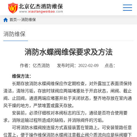
首页
>>
消防维保
消防维保
消防水蝶阀维保要求及方法
作者：亿杰消防
发布时间：2022-02-09
点击：
维保方法：
长期存放消防水蝶阀维保应作定期检查，对外露加工表面须保持
清洁，清除污垢，存放时球阀应两端堵塞处于开启状态，闸阀、截止
阀、止回阀，通道两端应堵塞并处于关闭状态，整齐地存放在室内通
风干燥的地方，严禁堆置或露天存放。
安装前，必须仔细核对本阀标志的压力，通径是否符合使用要
求，消除运输过程所造成的缺陷，并消除阀件的污垢。
可将消防水蝶阀按连接方式直接装置在管路上。可安装管路任意
位置上，便于操作维保消防水蝶阀注意截止阀介质流向应是纵阀瓣下