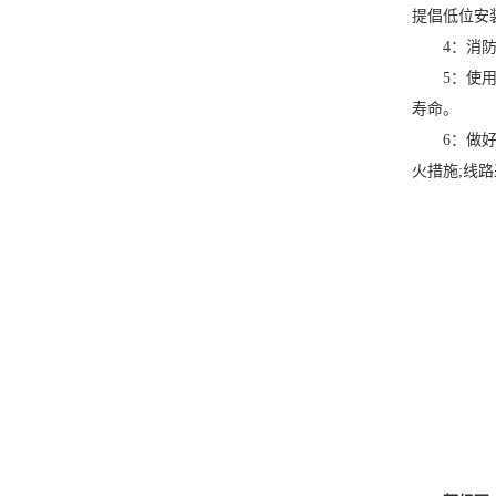
提倡低位安
4：消防应
5：使用中
寿命。
6：做好配
火措施;线