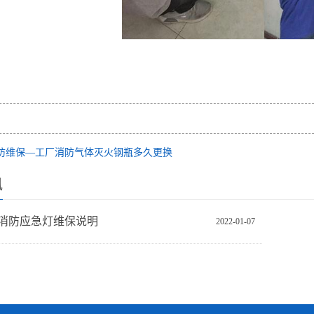
防维保—工厂消防气体灭火钢瓶多久更换
讯
消防应急灯维保说明
2022-01-07