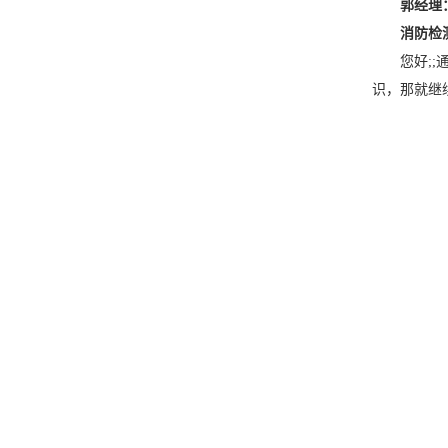
郭经理：13
消防检测,改
您好;;通
识，那就继